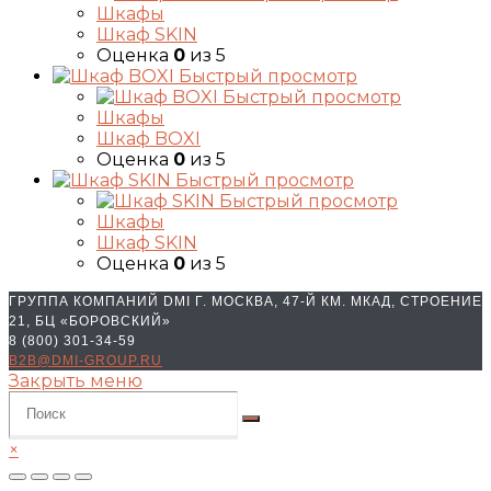
Шкафы
Шкаф SKIN
Оценка
0
из 5
Быстрый просмотр
Быстрый просмотр
Шкафы
Шкаф BOXI
Оценка
0
из 5
Быстрый просмотр
Быстрый просмотр
Шкафы
Шкаф SKIN
Оценка
0
из 5
ГРУППА КОМПАНИЙ DMI Г. МОСКВА, 47-Й КМ. МКАД, СТРОЕНИЕ
21, БЦ «БОРОВСКИЙ»
8 (800) 301-34-59
B2B@DMI-GROUP.RU
Закрыть меню
×