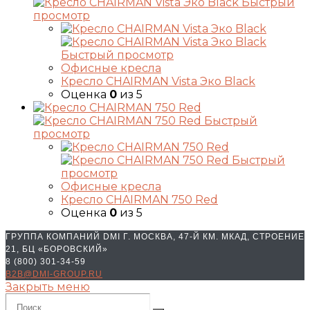
Быстрый
просмотр
Быстрый просмотр
Офисные кресла
Кресло CHAIRMAN Vista Эко Black
Оценка
0
из 5
Быстрый
просмотр
Быстрый
просмотр
Офисные кресла
Кресло CHAIRMAN 750 Red
Оценка
0
из 5
ГРУППА КОМПАНИЙ DMI Г. МОСКВА, 47-Й КМ. МКАД, СТРОЕНИЕ
21, БЦ «БОРОВСКИЙ»
8 (800) 301-34-59
B2B@DMI-GROUP.RU
Закрыть меню