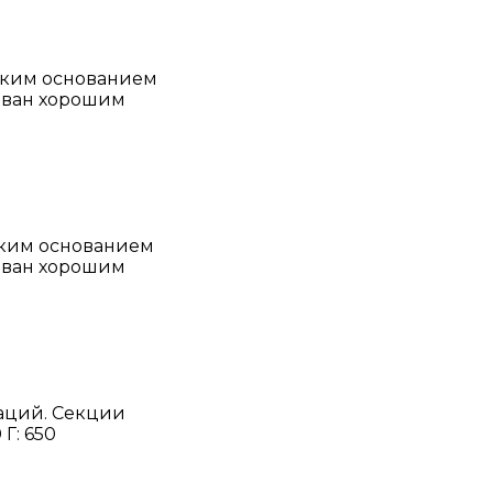
гким основанием
иван хорошим
гким основанием
иван хорошим
аций. Секции
Г: 650