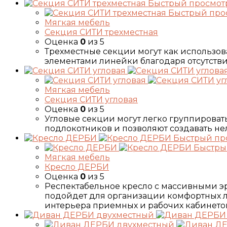
Быстрый просмот
Быстрый про
Мягкая мебель
Секция СИТИ трехместная
Оценка
0
из 5
Трехместные секции могут как использова
элементами линейки благодаря отсутствию
Мягкая мебель
Секция СИТИ угловая
Оценка
0
из 5
Угловые секции могут легко группироват
подлокотников и позволяют создавать не
Быстрый пр
Быстры
Мягкая мебель
Кресло ДЕРБИ
Оценка
0
из 5
Респектабельное кресло c массивными 
подойдет для организации комфортных л
интерьера приемных и рабочих кабинетов. 