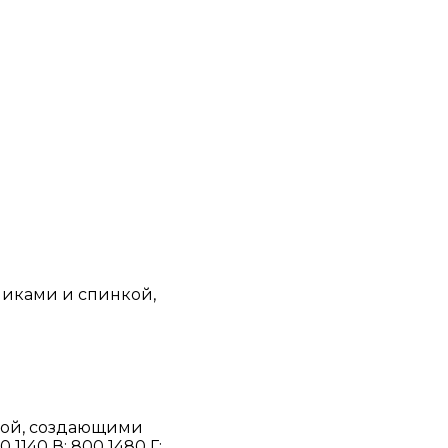
никами и спинкой,
кой, создающими
1140 В: 800 1480 Г: