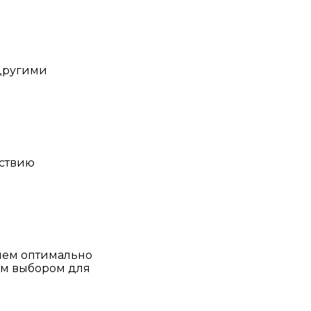
 другими
тствию
ием оптимально
им выбором для